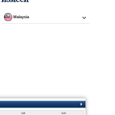
Malaysia
sat
sun