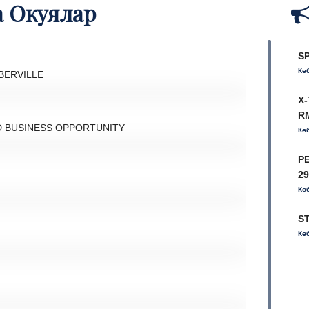
 Окуялар
S
Кө
X
R
BERVILLE
Кө
P
D BUSINESS OPPORTUNITY
2
Кө
ST
Кө