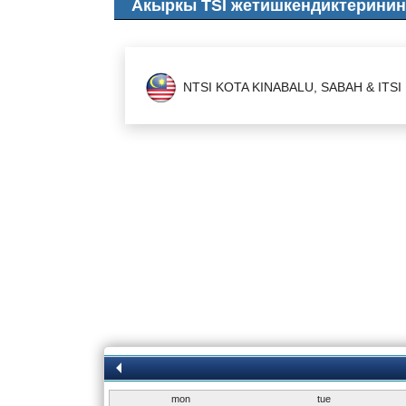
Акыркы TSI жетишкендиктеринин
09-08-2021
Жаңылыктар
DXN Direct Sales License
NTSI KOTA KINABALU, SABAH & ITS
mon
tue