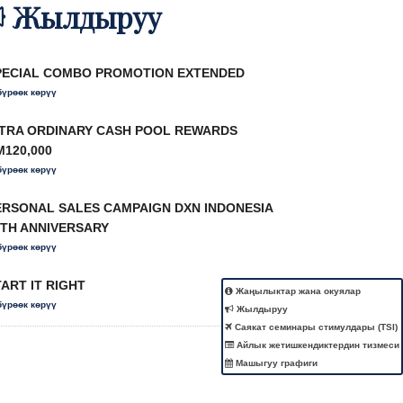
Жылдыруу
PECIAL COMBO PROMOTION EXTENDED
бүрөөк көрүү
-TRA ORDINARY CASH POOL REWARDS
M120,000
бүрөөк көрүү
ERSONAL SALES CAMPAIGN DXN INDONESIA
9TH ANNIVERSARY
бүрөөк көрүү
ART IT RIGHT
бүрөөк көрүү
Жаңылыктар жана окуялар
Жылдыруу
Саякат семинары стимулдары (TSI)
Айлык жетишкендиктердин тизмеси
Машыгуу графиги