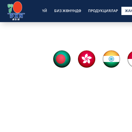
ҮЙ
БИЗ ЖӨНҮНДӨ
ПРОДУКЦИЯЛАР
ЖА