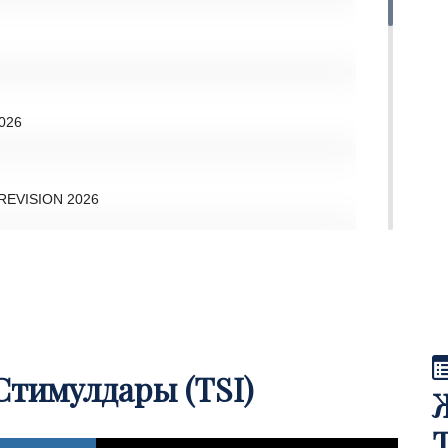
026
EVISION 2026
OUNTRY SALES
тимулдары (TSI)
Distribution Of DXN Products