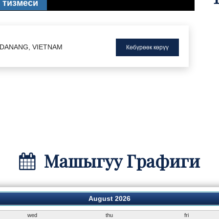
 тизмеси
I DANANG, VIETNAM
Көбүрөөк көрүү
Машыгуу Графиги
August 2026
wed
thu
fri