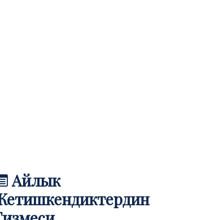
Айлык
Жетишкендиктердин
Тизмеси