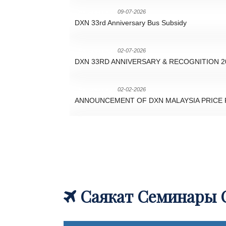
09-07-2026
Жаңылыктар
DXN 33rd Anniversary Bus Subsidy
02-07-2026
Жаңылыктар
DXN 33RD ANNIVERSARY & RECOGNITION 2
02-02-2026
Жаңылыктар
ANNOUNCEMENT OF DXN MALAYSIA PRICE R
14-01-2026
Жаңылыктар
TSI 2026 QUALIFIERS
22-11-2021
Жаңылыктар
MEMO - EXCEPTIONAL CASE FOR CROSS C
Саякат Семинары С
18-08-2021
Жаңылыктар
Restriction On Cross Country Promotion/Sales/