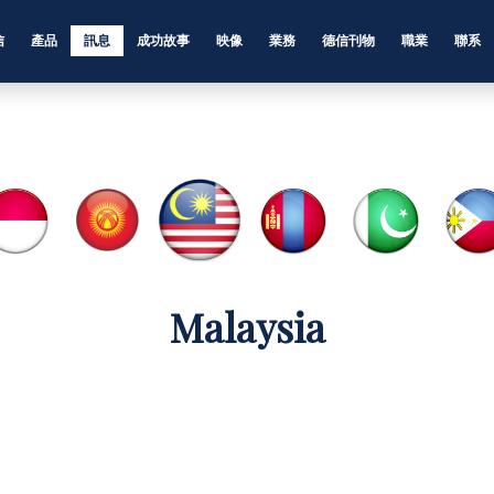
信
產品
訊息
成功故事
映像
業務
德信刊物
職業
聯系
Malaysia