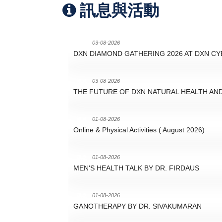
訊息與活動
03-08-2026
讯息
DXN DIAMOND GATHERING 2026 AT DXN CY
03-08-2026
讯息
THE FUTURE OF DXN NATURAL HEALTH AN
01-08-2026
讯息
Online & Physical Activities ( August 2026)
01-08-2026
讯息
MEN'S HEALTH TALK BY DR. FIRDAUS
01-08-2026
讯息
GANOTHERAPY BY DR. SIVAKUMARAN