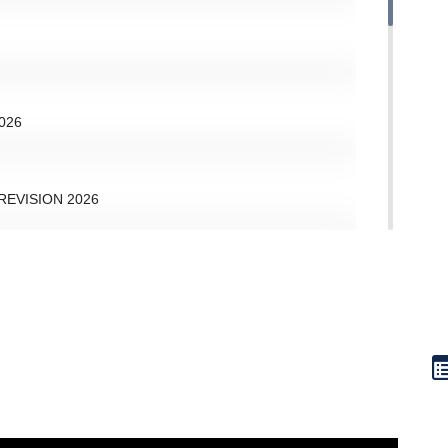
026
EVISION 2026
OUNTRY SALES
Distribution Of DXN Products