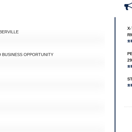
X
R
BERVILLE
查
P
D BUSINESS OPPORTUNITY
2
查
ST
查
S
查