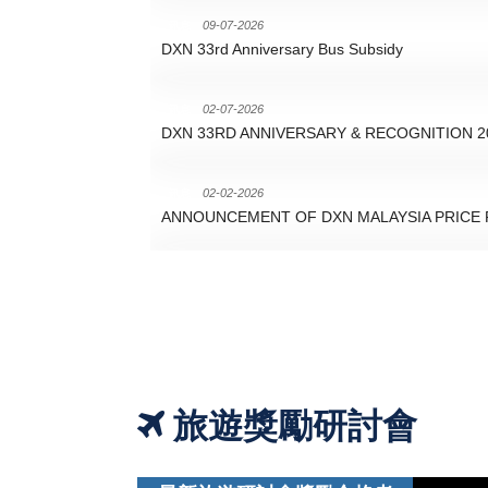
09-07-2026
讯息
DXN 33rd Anniversary Bus Subsidy
02-07-2026
讯息
DXN 33RD ANNIVERSARY & RECOGNITION 2
02-02-2026
讯息
ANNOUNCEMENT OF DXN MALAYSIA PRICE R
14-01-2026
讯息
TSI 2026 QUALIFIERS
22-11-2021
讯息
MEMO - EXCEPTIONAL CASE FOR CROSS C
旅遊獎勵研討會
18-08-2021
讯息
Restriction On Cross Country Promotion/Sales/