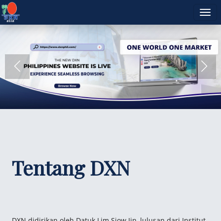
Tentang DXN
DXN didirikan oleh Datuk Lim Siow Jin, lulusan dari Institut