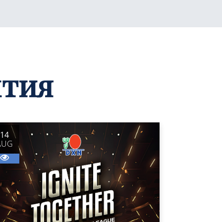
ытия
14
AUG