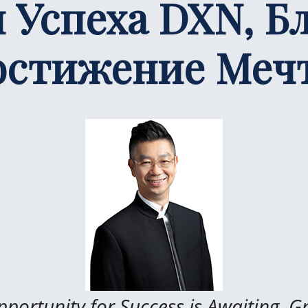
 Успеха DXN,
Б
остижение Меч
portunity for Success is Awaiting. Gr