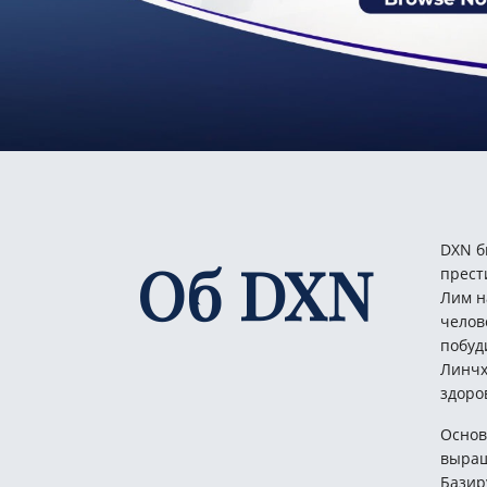
DXN б
Об DXN
прест
Лим н
челов
побуд
Линчх
здоро
Основ
выращ
Базир