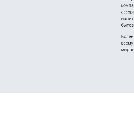
компа
ассор
напит
бытов
Более
всему
миров