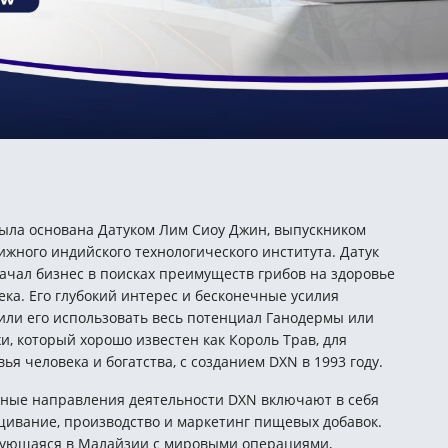
ыла основана Датуком Лим Сиоу Джин, выпускником
ижного индийского технологического института. Датук
ачал бизнес в поисках преимуществ грибов на здоровье
ека. Его глубокий интерес и бесконечные усилия
или его использовать весь потенциал Ганодермы или
и, который хорошо известен как Король Трав, для
вья человека и богатства, с созданием DXN в 1993 году.
ные направления деятельности DXN включают в себя
ивание, производство и маркетинг пищевых добавок.
ующаяся в Малайзии с мировыми операциями,