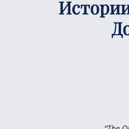
Истории
Д
“The Op