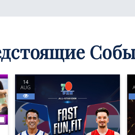
дстоящие Соб
14
AUG