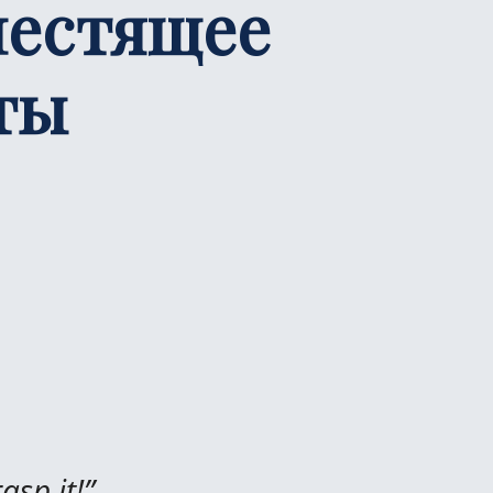
лестящее
ты
asp it!”